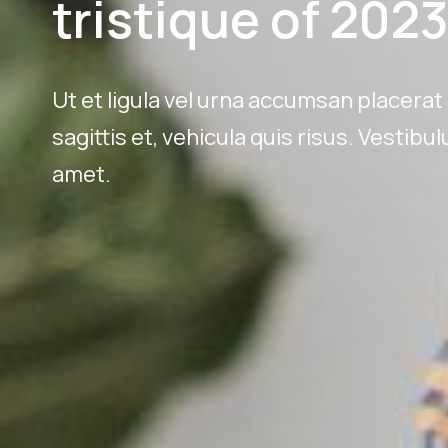
tristique of 202
Ut et ligula vel urna accumsan placerat
sagittis et, vehicula quis risus. Vestibu
amet.