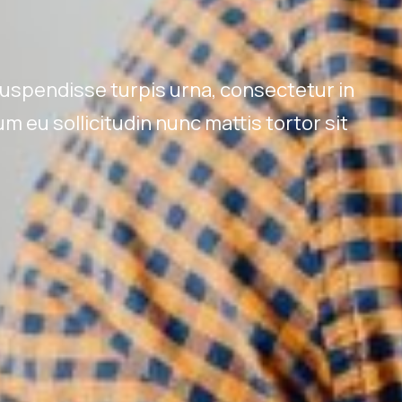
3
 uspendisse turpis urna, consectetur in
lum eu sollicitudin nunc mattis tortor sit