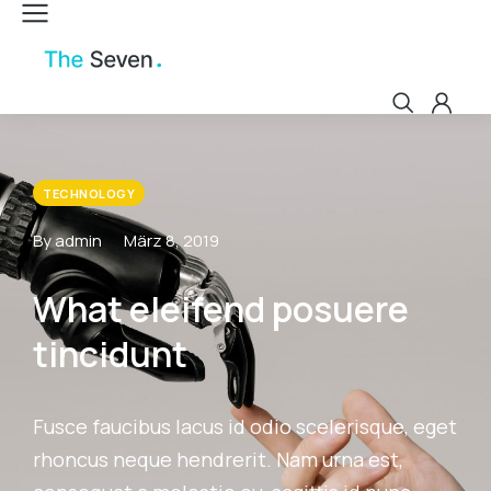
TECHNOLOGY
By admin
März 8, 2019
What eleifend posuere
tincidunt
Fusce faucibus lacus id odio scelerisque, eget
rhoncus neque hendrerit. Nam urna est,