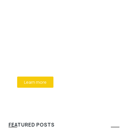
Programming School
Mauris maximus sed eros eget posuere.
Integer at pellentesque!
Learn more
WE RECOMMEND
FEATURED POSTS