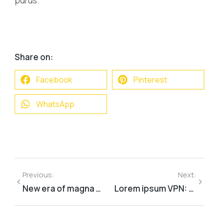
purus.
Share on:
Facebook
Pinterest
WhatsApp
Previous:
Next:
New era of magna sapien ristique senectus dolor
Lorem ipsum VPN: dolor nulla & amet glavrida morbi