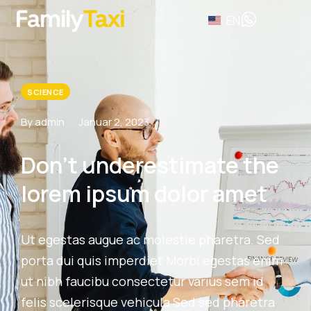
EN
SCIENCE
By admin
Januar 2, 2023
Don’t underestimate the
lorem ipsum dolor amet
Ut egestas augue ac molestie pharetra. Sed
porta dui quis imperdiet Morbi egestas enim
ut nibh faucibu consectetur varius sem id
felis scelerisque vehicula Sed sed pharetra