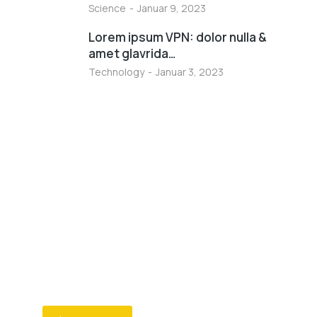
Science
Januar 9, 2023
Lorem ipsum VPN: dolor nulla &
amet glavrida…
Technology
Januar 3, 2023
Programming School
Mauris maximus sed eros eget posuere.
Integer at pellentesque!