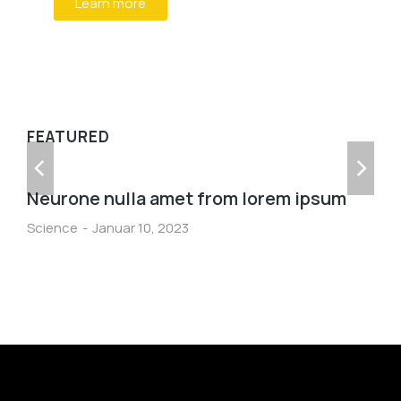
Learn more
WE RECOMMEND
FEATURED
Neurone nulla amet from lorem ipsum
Science
Januar 10, 2023