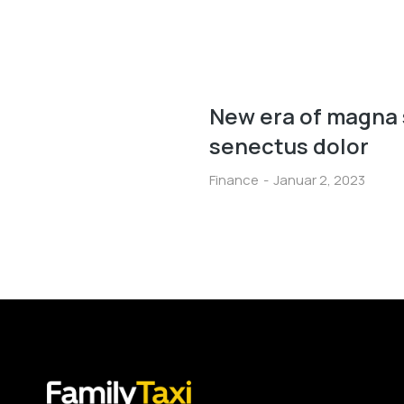
New era of magna 
senectus dolor
Finance
Januar 2, 2023