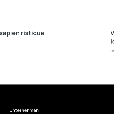
sapien ristique
V
l
F
Unternehmen